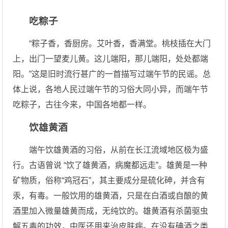
吃粽子
“粽子香，香厨房。艾叶香，香满堂。桃枝插在大门
上，出门一望麦儿黄。这儿端阳，那儿端阳，处处都端
阳。”这是旧时流行甚广的一首描写过端午节的民谣。总
体上说，各地人民过端午节的习俗大同小异，而端午节
吃粽子，古往今来，中国各地都一样。
饮雄黄酒
端午饮雄黄酒的习俗，从前在长江流域地区极为盛
行。古语曾说 “饮了雄黄酒，病魔都远走”。雄黄是一种
矿物质，俗称“鸡冠石”，其主要成分是硫化砷，并含有
汞，有毒。一般饮用的雄黄酒，只是在白酒或自酿的黄
酒里加入微量雄黄而成，无纯饮的。雄黄酒有杀菌驱虫
解五毒的功效，中医还用来治皮肤病。在没有碘酒之类