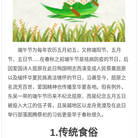
端午节为每年农历五月初五，又称端阳节、五月
节、五日节......在春秋之前端午节是祛病防疫的节日，后
因爱国诗人屈原在此日殉国明志而演变成人民祭奠屈原
以及缅怀华夏民族高洁情怀的节日，沿袭至今，屈原之
名流芳百世，爱国精神也传播至华夏各地。但有例外，
东吴一带的端午节历来不纪念屈原，而是纪念五月五日
被投入大江的伍子胥，且吴越地区以龙舟竞渡及在此日
举行部落图腾祭祀的习俗更是早于春秋很久。
1.传统食俗