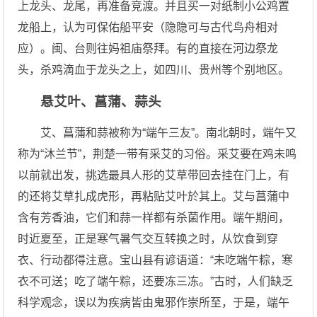
上龙头、龙尾，再准备竞渡。并且买一对纸制小公鸡置
龙船上，认为可保佑船平安（隐隐可与古代鸟舟相对
应）。闽、台则往妈祖庙祭拜。有的直接在河边祭龙
头，杀鸡滴血于龙头之上，如四川、贵州等个别地区。
悬艾叶、菖蒲、蒜头
艾、菖蒲和蒜被称为“端午三友”。南北朝时，端午又
称为“沐兰节”，荆楚一带有采艾的习俗。采艾要在鸡未鸣
以前就出发，挑选最具人形的艾草带回去挂在门上，有
的还将艾草扎成虎形，再粘贴艾叶於其上。艾与菖蒲中
含有芳香油，它们和蒜一样都有杀菌作用。端午期间，
时近夏至，正是寒气暑气交互转换之时，从饮食到穿
衣、行动都得注意。宝山县有谚语道：“未吃端午粽，寒
衣不可送；吃了端午粽，还要冻三冻。”古时，人们缺乏
科学观念，误以为疾病皆由鬼邪作崇所至，于是，端午